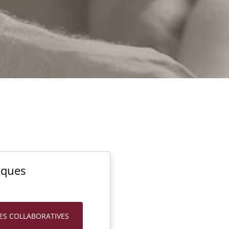
iques
ES COLLABORATIVES