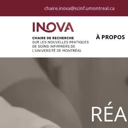
Skip to main navigation
Skip to main content
Skip to page footer
chaire.inova@scinf.umontreal.ca
À PROPOS
RÉA